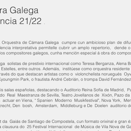
ra Galega
encia 21/22
.
 a Orquestra de Cámara Galega cumpre cun ambicioso plan de difusi
encia interpretativa permítelle cubrir un amplo repertorio, dende 
os compositores galegos, cunha mención especial á obra do compos
 solistas de prestixio internacional como Teresa Berganza, Alena B
stelles, entre outros. Ademáis, institúese como orquestra residente 
ravés do que destacan artistas como o violonchelista noruegués Oyv
 Kyoungmin Park, o frautista André Cebrián, o trompa David Fernánde
s salas españolas, destacando o Auditorio Reina Sofía de Madrid, Pa
 do Real Maestranza de Sevilla, Teatro Jovellanos de Xixón, Pazo da
as actuar en Viena, “ Spanien Moderno Musikfestival", Nova York, Me
 Utrecht, Den bosh, Amsterdam, Middleburg e De Doelen auditorio d
et da Gaiás de Santiago de Compostela, cun formato orixinal e gran 
 na clausura do 25 Festival Internacional de Música de Vila Nova de