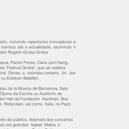
ón, incluíndo repertorios innovadores e
o barroco ata a actualidade, asumindo o
itor Rogelio Groba Groba.
aeva, Pacho Flores, Clara Jumi Kang,
do "Festival Groba", que se celebra
ind Gimse, o violinista coreano Jin Joo
z ou Esteban Batallán,
lau de la Música de Barcelona, Sala
 Ópera da Coruña ou Auditorio de
rkin Hall da Fundación Kaufman, Bos
e Rotterdam, así como Italia, no Pazo
éxito de público. Ademais dos concertos
 Gaia cos grandes Isabel Matos, o