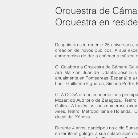
Orquestra de Cáma
Orquestra en resid
Despois do seu recente 25 aniversario,
creación de novos públicos. A súa excel
compromiso de dar a coñecer a música d
O Colabora a Orquestra de Cámara Galega
Ara Malikian, Juan de Udaeta, José Luis E
anualmente en Ponteareas (España) e a t
Lee, Guillermo Figueroa, Simone Porter,
O A OCGA ofrece concertos nas principai
Mozart do Auditorio de Zaragoza, Teatro
Galicia. A través as súas numerosas xir
Aires, Teatro Metropolitana e Holanda,
ducal de Xénova.
Durante 4 anos, participou no ciclo Suns
en territorio galego, a súa colaboración